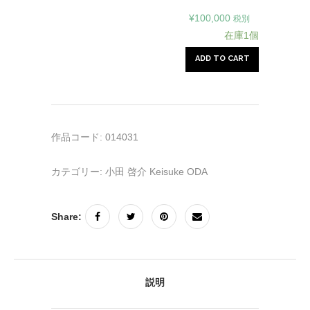
¥
100,000
税別
在庫1個
ADD TO CART
作品コード:
014031
カテゴリー:
小田 啓介 Keisuke ODA
Share:
説明