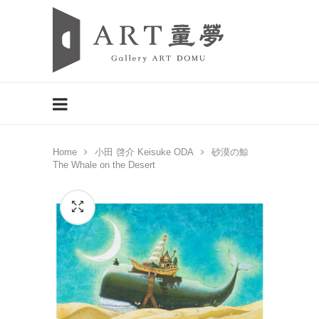
Home
小田 啓介 Keisuke ODA
砂漠の鯨
The Whale on the Desert