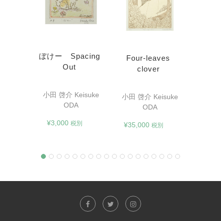
Walt
fores
ぼけー Spacing
Four-leaves
ワー
Out
clover
Lights
小田 啓
小田 啓介 Keisuke
小田 啓介 Keisuke
isuke
ODA
ODA
¥
40,
¥
3,000
税別
¥
35,000
税別
別