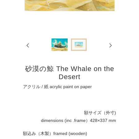
Previous
Next
砂漠の鯨 The Whale on the
Desert
アクリル / 紙 acrylic paint on paper
額サイズ（外寸)
dimensions (inc .frame）428×337 mm
額込み（木製）framed (wooden)