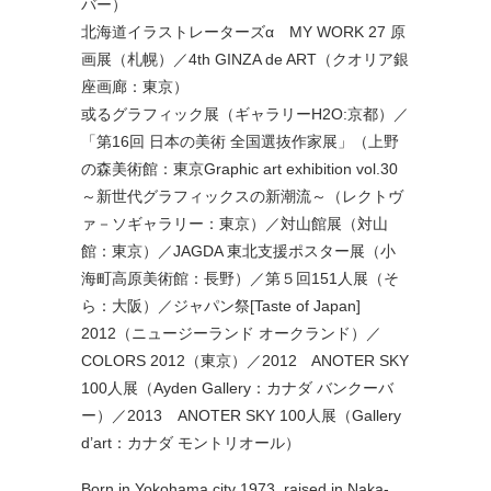
バー）
北海道イラストレーターズα MY WORK 27 原
画展（札幌）／4th GINZA de ART（クオリア銀
座画廊：東京）
或るグラフィック展（ギャラリーH2O:京都）／
「第16回 日本の美術 全国選抜作家展」（上野
の森美術館：東京Graphic art exhibition vol.30
～新世代グラフィックスの新潮流～（レクトヴ
ァ－ソギャラリー：東京）／対山館展（対山
館：東京）／JAGDA 東北支援ポスター展（小
海町高原美術館：長野）／第５回151人展（そ
ら：大阪）／ジャパン祭[Taste of Japan]
2012（ニュージーランド オークランド）／
COLORS 2012（東京）／2012 ANOTER SKY
100人展（Ayden Gallery：カナダ バンクーバ
ー）／2013 ANOTER SKY 100人展（Gallery
d’art：カナダ モントリオール）
Born in Yokohama city 1973, raised in Naka-