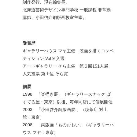
制作発行、現在編集長。
北海道芸術デザイン専門学校 一般課程 非常勤
講師。小田啓介銅版画教室主宰。
受賞歴
ギャラリーハウス マヤ主催 装画を描くコンペ
ティション Vol.9 入選
アートギャラリー そら主催 第５回151人展
人気投票 第１位 そら賞
個展
1998 「楽描き展」（ギャラリースナック ぱ
すてる屋：東京）以後、毎年同店にて個展開催
2003 「小田啓介銅版画展 」（喫茶店 対山
館：東京）
2008 銅版画「ものおもい」（ギャラリーハ
ウス マヤ：東京）