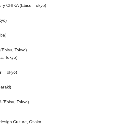
lery CHIKA (Ebisu, Tokyo)
kyo)
iba)
(Ebisu, Tokyo)
za, Tokyo)
i, Tokyo)
baraki)
 (Ebisu, Tokyo)
design Culture, Osaka