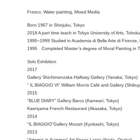
Fresco, Water painting, Mixed Media
Born 1967 in Shinjuku, Tokyo
2018 A part time teach in Tokyo University of Arts, Tohoku
1995~1999 Studied in Academia di Belle Arte di Firenze, I
1995 Completed Master’s degree of Mural Painting in To
Solo Exhibition
2017
Gallery Shichimenzaka Halfway Gallery (Yanaka, Tokyo)
“ IL BIAGGIO VI” William Morris Café and Gallery (Shibuy
2015
“BLUE DIARY” Gallery Barco (Kameari, Tokyo)
Kaeriyama French Restaurant (Akasaka, Tokyo)
2014
“IL BIAGGIO”Gallery Mozart (Kyobashi, Tokyo)
2013
“Artemis in Summer” Art Space Largo (Ikeda, Osaka)