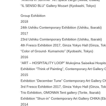
“IL SENSO BLU” Gallery Mozart (Kyobashi, Tokyo)
Group Exhibition
2018
24th Ushiku Contemporary Exhibition (Ushiku, Ibaraki)
2017
23rd Ushiku Comtenporary Exhibition (Ushiku, Ibaraki)
4th Fresco Exhibition 2017, Ginza Yokyo Hall (Ginza, Tok
“Color of Ground- Kumamoto” (Kyobashi, Tokyo)
2016
“ART – HOSPITALITY LOOP” Mukojima Saiseikai Hospita
Exhibition “Think of Painting”, Contemporary Art Gallery
2015
Exhibition “December Tune” Contemporary Art Gallery CH
3rd Fresco Exhibition 2017, Ginza Yokyo Hall (Ginza, To
Trio Exhibition, OMONMA Tent gallery (Torite, Ibaraki)
Exhibition “Shun-in” Contemporary Art Gallery CHIKA (Eb
2014