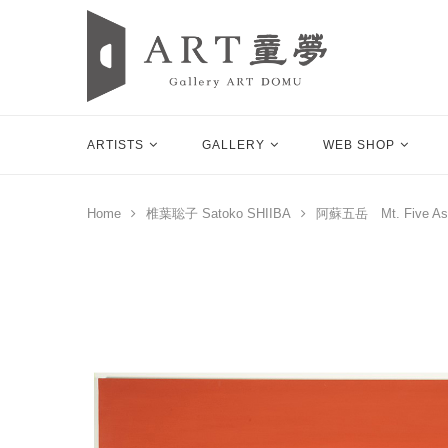
ARTISTS
GALLERY
WEB SHOP
Home
椎葉聡子 Satoko SHIIBA
阿蘇五岳 Mt. Five As