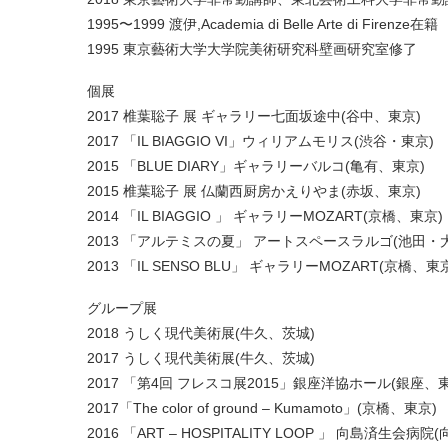
1995〜1999 渡伊,Academia di Belle Arte di Firenze在籍
1995 東京藝術大学大学院美術研究科壁画研究室修了
個展
2017 椎葉聡子 展 ギャラリー七面坂途中(谷中、東京)
2017 「IL BIAGGIO VI」ウィリアムモリス(渋谷・東京)
2015 「BLUE DIARY」ギャラリーバルコ(亀有、東京)
2015 椎葉聡子 展 仏蘭西厨房かえりやま(赤坂、東京)
2014 「IL BIAGGIO 」 ギャラリーMOZART(京橋、東京)
2013 「アルテミスの夏」 アートスペースラルゴ(池田・
2013 「IL SENSO BLU」 ギャラリーMOZART(京橋、東
グループ展
2018 うしく現代美術展(牛久、茨城)
2017 うしく現代美術展(牛久、茨城)
2017 「第4回 フレスコ展2015」銀座洋協ホール(銀座、
2017「The color of ground – Kumamoto」(京橋、東京)
2016 「ART – HOSPITALITY LOOP 」 向島済生会病院