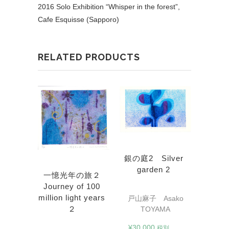
2016 Solo Exhibition “Whisper in the forest”,
Cafe Esquisse (Sapporo)
RELATED PRODUCTS
銀の庭2 Silver
garden 2
Wonde
一憶光年の旅２
い旅
Journey of 100
ourney
million light years
戸山麻子 Asako
戸山麻
２
TOYAMA
T
sako
¥
30,000
MA
税別