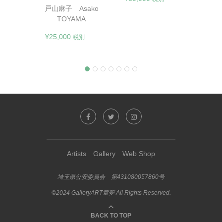
¥
13,
戸山麻子 Asako
別
TOYAMA
¥
25,000
税別
Artists
Gallery
Web Shop
埼玉県公安委員会 第431080057860号
©2024 GalleryART童夢 All Rights Reserved.
BACK TO TOP