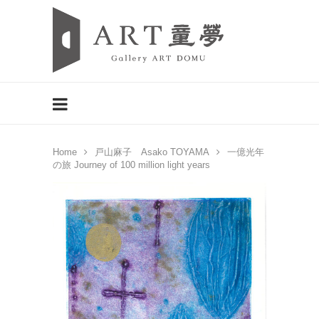
Home
戸山麻子 Asako TOYAMA
一億光年
の旅 Journey of 100 million light years