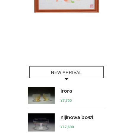
NEW ARRIVAL
irora
¥
7,700
nijinowa bowl
¥
17,600