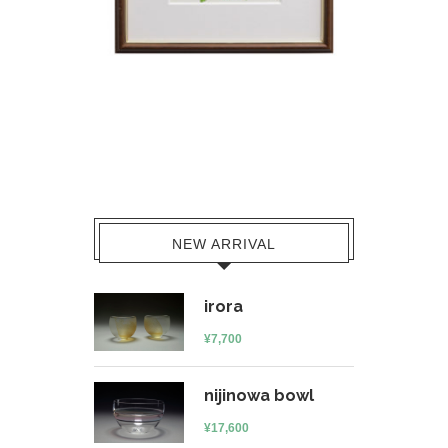
NEW ARRIVAL
irora
¥
7,700
nijinowa bowl
¥
17,600