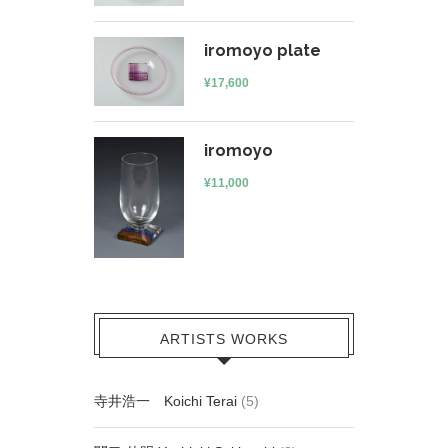
iromoyo plate
¥
17,600
iromoyo
¥
11,000
ARTISTS WORKS
寺井浩一 Koichi Terai
(5)