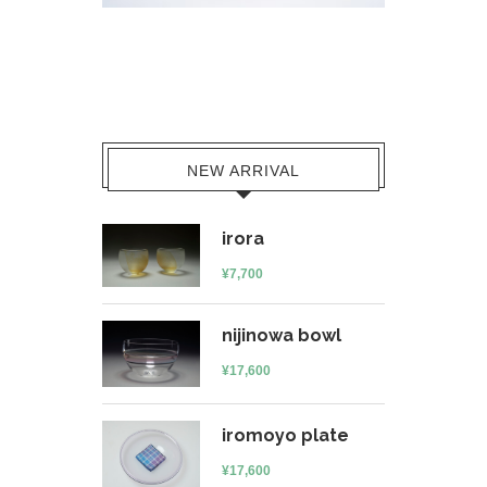
NEW ARRIVAL
irora
¥
7,700
nijinowa bowl
¥
17,600
iromoyo plate
¥
17,600