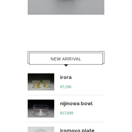
NEW ARRIVAL
irora
¥
7,700
nijinowa bowl
¥
17,600
iromoyo plate