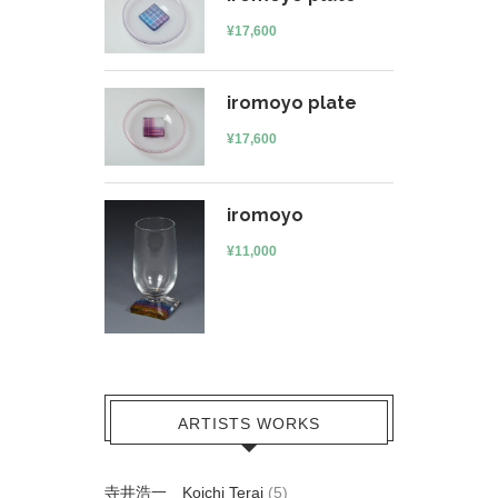
¥
17,600
iromoyo plate
¥
17,600
iromoyo
¥
11,000
ARTISTS WORKS
寺井浩一 Koichi Terai
(5)