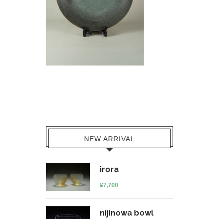
NEW ARRIVAL
irora
¥
7,700
nijinowa bowl