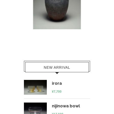
NEW ARRIVAL
irora
¥
7,700
nijinowa bowl