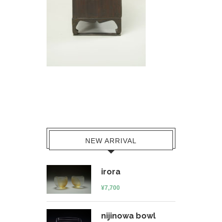
NEW ARRIVAL
irora
¥
7,700
nijinowa bowl