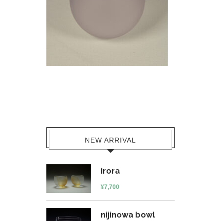
NEW ARRIVAL
irora
¥
7,700
nijinowa bowl