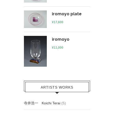
iromoyo plate
¥
17,600
iromoyo
¥
11,000
ARTISTS WORKS
寺井浩一 Koichi Terai
(5)