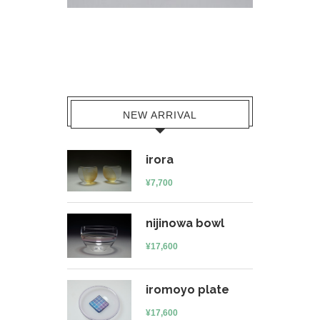
NEW ARRIVAL
irora
¥
7,700
nijinowa bowl
¥
17,600
iromoyo plate
¥
17,600