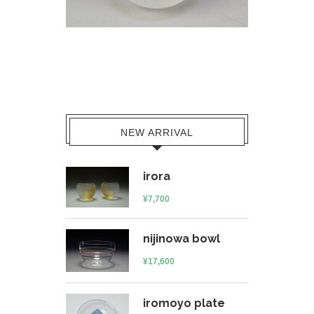
NEW ARRIVAL
irora
¥
7,700
nijinowa bowl
¥
17,600
iromoyo plate