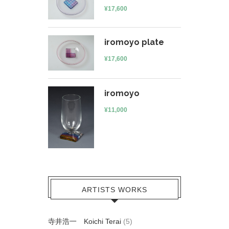
¥
17,600
iromoyo plate
¥
17,600
iromoyo
¥
11,000
ARTISTS WORKS
寺井浩一 Koichi Terai
(5)