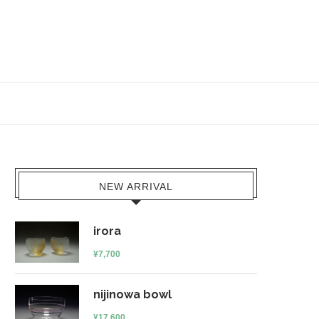
NEW ARRIVAL
irora
¥
7,700
nijinowa bowl
¥
17,600