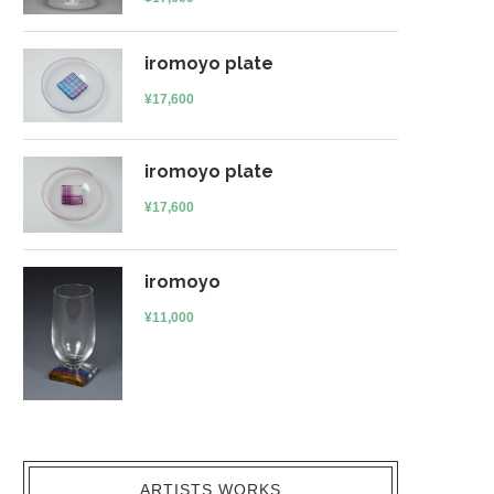
iromoyo plate
¥
17,600
iromoyo plate
¥
17,600
iromoyo
¥
11,000
ARTISTS WORKS