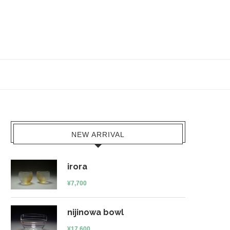
NEW ARRIVAL
irora
¥
7,700
nijinowa bowl
¥
17,600