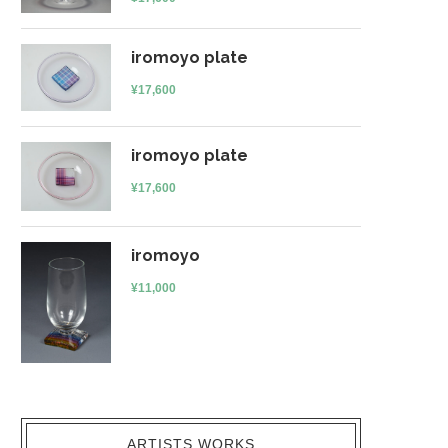
iromoyo plate
¥
17,600
iromoyo plate
¥
17,600
iromoyo
¥
11,000
ARTISTS WORKS