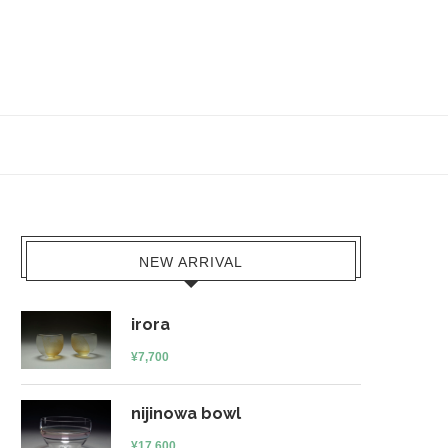
NEW ARRIVAL
irora
¥
7,700
nijinowa bowl
¥
17,600