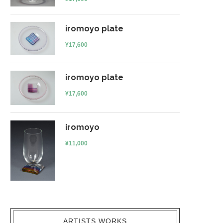
iromoyo plate
¥
17,600
iromoyo plate
¥
17,600
iromoyo
¥
11,000
ARTISTS WORKS