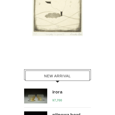
NEW ARRIVAL
irora
¥
7,700
nijinowa bowl