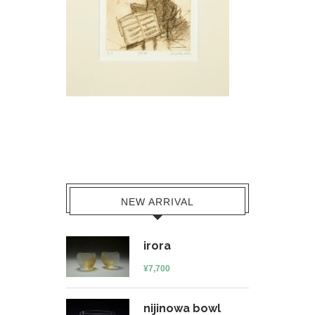
NEW ARRIVAL
irora
¥
7,700
nijinowa bowl