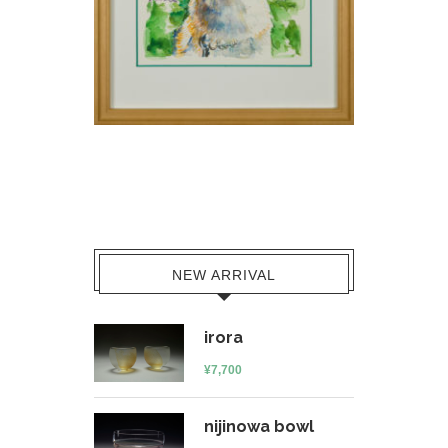
NEW ARRIVAL
irora
¥
7,700
nijinowa bowl