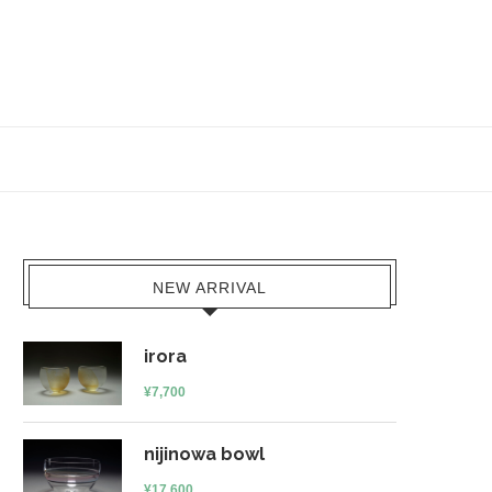
NEW ARRIVAL
irora
¥
7,700
nijinowa bowl
¥
17,600