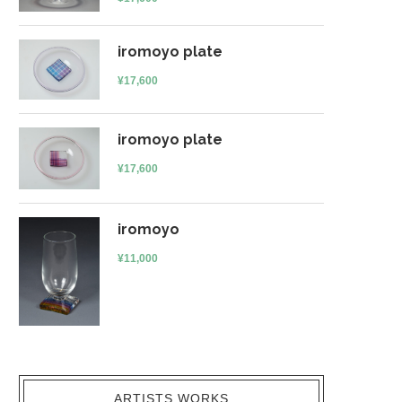
iromoyo plate
¥
17,600
iromoyo plate
¥
17,600
iromoyo
¥
11,000
ARTISTS WORKS