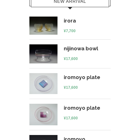
NEW ARRIVAL
irora
¥
7,700
nijinowa bowl
¥
17,600
iromoyo plate
¥
17,600
iromoyo plate
¥
17,600
iromoyo