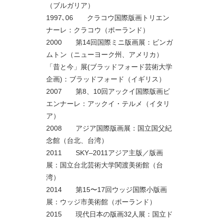
（ブルガリア）
1997､06 クラコウ国際版画トリエン
ナーレ：クラコウ（ポーランド）
2000 第14回国際ミニ版画展：ビンガ
ムトン（ニューヨーク州、アメリカ）
「昔と今」展(ブラッドフォード芸術大学
企画)：ブラッドフォード（イギリス）
2007 第8、10回アックイ国際版画ビ
エンナーレ：アックイ・テルメ（イタリ
ア）
2008 アジア国際版画展：国立国父紀
念館（台北、台湾）
2011 SKY–2011アジア主版／版画
展：国立台北芸術大学関渡美術館（台
湾）
2014 第15〜17回ウッジ国際小版画
展：ウッジ市美術館（ポーランド）
2015 現代日本の版画32人展：国立ド