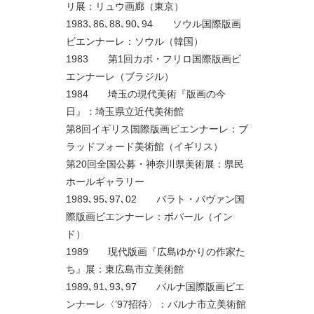
リ展：リュウ画廊（東京）
1983､86､88､90､94 ソウル国際版画
ビエンナーレ：ソウル（韓国）
1983 第1回カボ・フリロ国際版画ビ
エンナーレ（ブラジル）
1984 埼玉の現代美術『版画の今
日』：埼玉県立近代美術館
第8回イギリス国際版画ビエンナーレ：ブ
ラッドフォード美術館（イギリス）
第20回全国公募・神奈川県美術展：県民
ホールギャラリー
1989､95､97､02 バラト・バヴァン国
際版画ビエンナーレ：ボパール（イン
ド）
1989 現代版画『広島ゆかりの作家た
ち』展：東広島市立美術館
1989､91､93､97 バルナ国際版画ビエ
ンナーレ〈’97招待〉：バルナ市立美術館