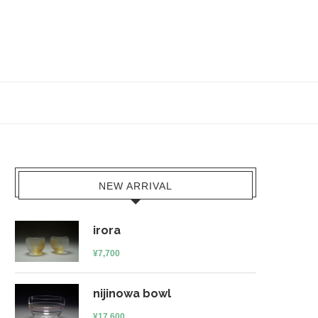
NEW ARRIVAL
irora
¥
7,700
nijinowa bowl
¥
17,600