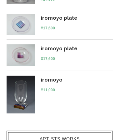
iromoyo plate
¥
17,600
iromoyo plate
¥
17,600
iromoyo
¥
11,000
ARTISTS WORKS