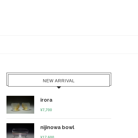
NEW ARRIVAL
irora
¥
7,700
nijinowa bowl
¥
17,600