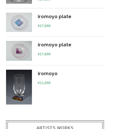
iromoyo plate
¥
17,600
iromoyo plate
¥
17,600
iromoyo
¥
11,000
ARTISTS WORKS