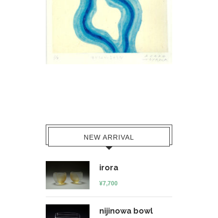
NEW ARRIVAL
irora
¥
7,700
nijinowa bowl