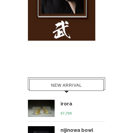
NEW ARRIVAL
irora
¥
7,700
nijinowa bowl